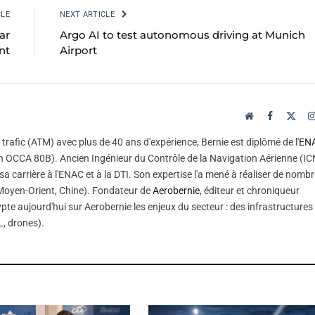
CLE
NEXT ARTICLE
ar
Argo AI to test autonomous driving at Munich
nt
Airport
Website
Facebook
X
(Twi
trafic (ATM) avec plus de 40 ans d'expérience, Bernie est diplômé de l'
EN
 OCCA 80B). Ancien Ingénieur du Contrôle de la Navigation Aérienne (IC
sa carrière à l'ENAC et à la DTI. Son expertise l'a mené à réaliser de nomb
, Moyen-Orient, Chine). Fondateur de
Aerobernie
, éditeur et chroniqueur
pte aujourd'hui sur Aerobernie les enjeux du secteur : des infrastructures
, drones).