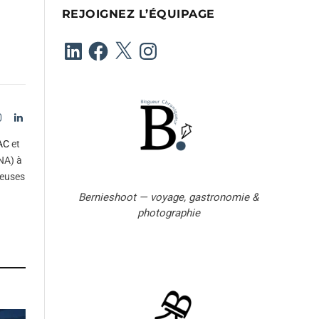
e
REJOIGNEZ L’ÉQUIPAGE
e
-
LinkedIn
Facebook
X
Instagram
m
a
i
l
Instagram
LinkedIn
tter)
AC
et
NA) à
reuses
Bernieshoot — voyage, gastronomie &
photographie