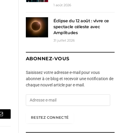
1 août 2026
Éclipse du 12 août : vivre ce
spectacle céleste avec
Amplitudes
31 juillet 2026
ABONNEZ-VOUS
Saisissez votre adresse e-mail pour vous
abonner à ce blog et recevoir une notification de
chaque nouvel article par e-mail.
A
d
r
e
RESTEZ CONNECTÉ
Email
s
s