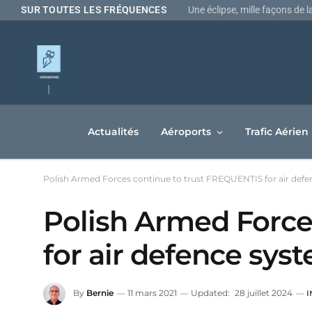
Une éclipse, mille façons de 
SUR TOUTES LES FRÉQUENCES
Actualités
Aéroports
Trafic Aérien
Polish Armed Forces continue to trust FREQUENTIS for air def
Polish Armed Force
for air defence sy
By
Bernie
11 mars 2021
Updated:
28 juillet 2024
I