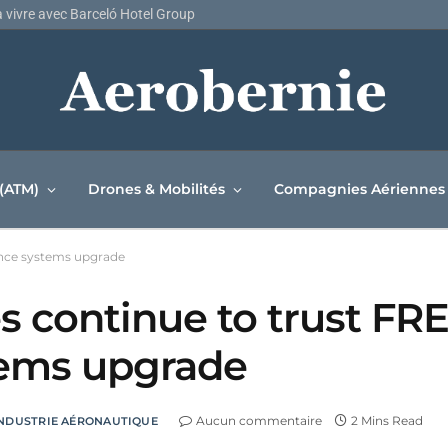
la vivre avec Barceló Hotel Group
 (ATM)
Drones & Mobilités
Compagnies Aériennes
ence systems upgrade
s continue to trust F
stems upgrade
Aucun commentaire
2 Mins Read
NDUSTRIE AÉRONAUTIQUE