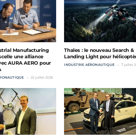
strial Manufacturing
Thales : le nouveau Search &
elle une alliance
Landing Light pour hélicoptè
vec AURA AERO pour
INDUSTRIE AÉRONAUTIQUE
7 juillet 
A
ÉRONAUTIQUE
22 juillet 2026