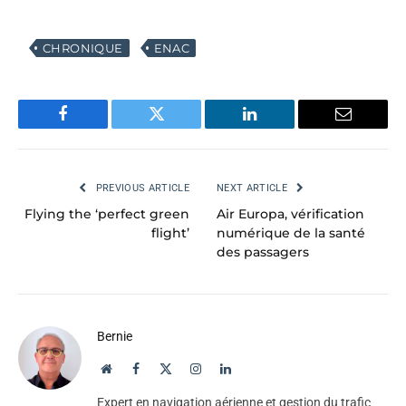
CHRONIQUE
ENAC
Facebook
Twitter
LinkedIn
Email
PREVIOUS ARTICLE
NEXT ARTICLE
Flying the ‘perfect green
Air Europa, vérification
flight’
numérique de la santé
des passagers
Bernie
Website
Facebook
X
Instagram
LinkedIn
(Twitter)
Expert en navigation aérienne et gestion du trafic