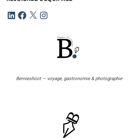
e
LinkedIn
Facebook
X
Instagram
-
m
a
i
l
Bernieshoot — voyage, gastronomie & photographie