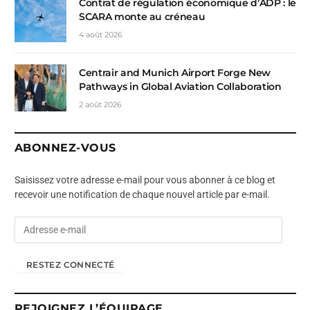
Contrat de régulation économique d’ADP : le
SCARA monte au créneau
4 août 2026
Centrair and Munich Airport Forge New
Pathways in Global Aviation Collaboration
2 août 2026
ABONNEZ-VOUS
Saisissez votre adresse e-mail pour vous abonner à ce blog et
recevoir une notification de chaque nouvel article par e-mail.
A
d
r
RESTEZ CONNECTÉ
e
s
s
REJOIGNEZ L’ÉQUIPAGE
e