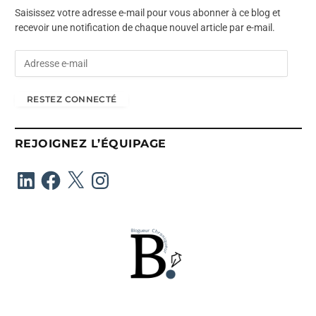
Saisissez votre adresse e-mail pour vous abonner à ce blog et
recevoir une notification de chaque nouvel article par e-mail.
A
d
r
RESTEZ CONNECTÉ
e
s
s
REJOIGNEZ L’ÉQUIPAGE
e
e
LinkedIn
Facebook
X
Instagram
-
m
a
i
l