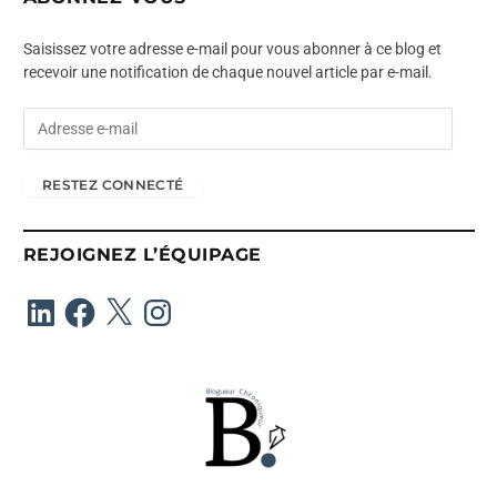
Saisissez votre adresse e-mail pour vous abonner à ce blog et
recevoir une notification de chaque nouvel article par e-mail.
A
d
r
RESTEZ CONNECTÉ
e
s
s
REJOIGNEZ L’ÉQUIPAGE
e
e
LinkedIn
Facebook
X
Instagram
-
m
a
i
l