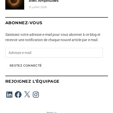
avec Amplitudes
31 juillet 2026
ABONNEZ-VOUS
Saisissez votre adresse e-mail pour vous abonner à ce blog et
recevoir une notification de chaque nouvel article par e-mail.
A
d
r
RESTEZ CONNECTÉ
e
s
s
REJOIGNEZ L’ÉQUIPAGE
e
e
LinkedIn
Facebook
X
Instagram
-
m
a
i