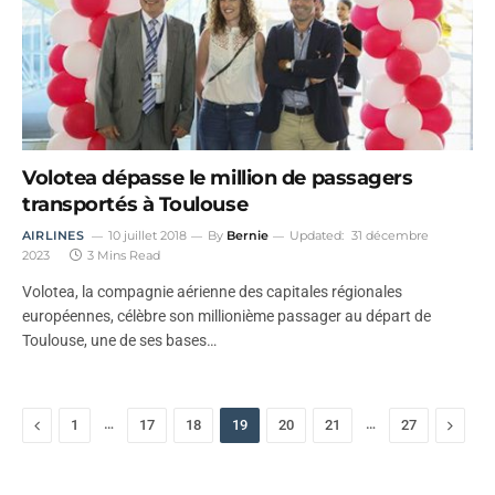
Volotea dépasse le million de passagers
transportés à Toulouse
AIRLINES
10 juillet 2018
By
Bernie
Updated:
31 décembre
2023
3 Mins Read
Volotea, la compagnie aérienne des capitales régionales
européennes, célèbre son millionième passager au départ de
Toulouse, une de ses bases…
Previous
…
…
Next
1
17
18
19
20
21
27