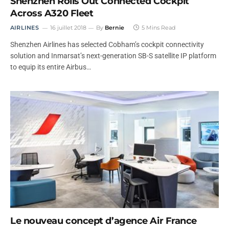
Shenzhen Rolls Out Connected Cockpit
Across A320 Fleet
AIRLINES
16 juillet 2018
By
Bernie
5 Mins Read
Shenzhen Airlines has selected Cobham’s cockpit connectivity
solution and Inmarsat’s next-generation SB-S satellite IP platform
to equip its entire Airbus…
Le nouveau concept d’agence Air France