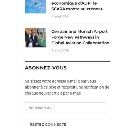
économique d’ADP : le
SCARA monte au créneau
4 août 2026
Centrair and Munich Airport
Forge New Pathways in
Global Aviation Collaboration
2 août 2026
ABONNEZ-VOUS
Saisissez votre adresse e-mail pour vous
abonner à ce blog et recevoir une notification de
chaque nouvel article par e-mail.
A
d
r
e
RESTEZ CONNECTÉ