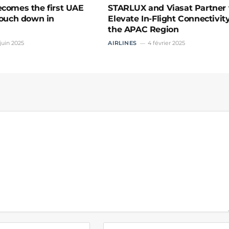
ecomes the first UAE
STARLUX and Viasat Partner 
 touch down in
Elevate In-Flight Connectivity
the APAC Region
 juin 2025
AIRLINES
4 février 2025