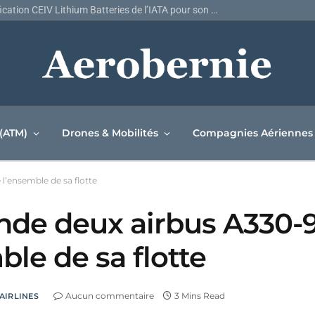
Air Canada décroche la certification CEIV Lithium Batteries de l’IATA pour son réseau de fret
 (ATM)
Drones & Mobilités
Compagnies Aériennes
’ensemble de sa flotte
de deux airbus A330-9
le de sa flotte
Aucun commentaire
3 Mins Read
AIRLINES