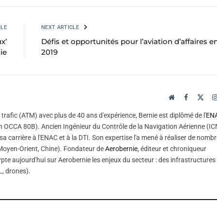
CLE
NEXT ARTICLE
x’
Défis et opportunités pour l’aviation d’affaires e
ie
2019
Website
Facebook
X
(Twi
trafic (ATM) avec plus de 40 ans d'expérience, Bernie est diplômé de l'
EN
 OCCA 80B). Ancien Ingénieur du Contrôle de la Navigation Aérienne (IC
sa carrière à l'ENAC et à la DTI. Son expertise l'a mené à réaliser de nomb
, Moyen-Orient, Chine). Fondateur de
Aerobernie
, éditeur et chroniqueur
pte aujourd'hui sur Aerobernie les enjeux du secteur : des infrastructures
, drones).