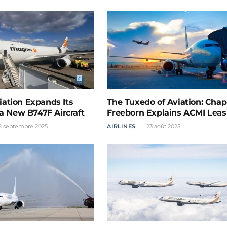
ation Expands Its
The Tuxedo of Aviation: Ch
 a New B747F Aircraft
Freeborn Explains ACMI Leas
8 septembre 2025
AIRLINES
23 août 2025