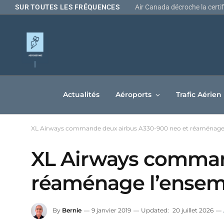
SUR TOUTES LES FRÉQUENCES
Actualités
Aéroports
Trafic Aérien
XL Airways commande deux airbus A330-900 neo et réaménage l
XL Airways comman
réaménage l’ensemb
By
Bernie
9 janvier 2019
Updated:
20 juillet 2026