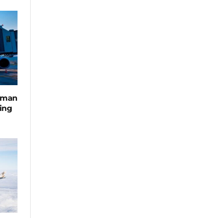
apman
ing