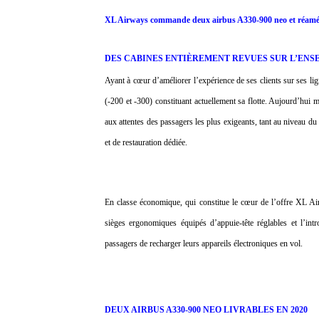
XL Airways commande deux airbus A330-900 neo et réaména
DES CABINES ENTIÈREMENT REVUES SUR L’ENSEM
Ayant à cœur d’améliorer l’expérience de ses clients sur ses li
(-200 et -300) constituant actuellement sa flotte. Aujourd’hu
aux attentes des passagers les plus exigeants, tant au niveau du
et de restauration dédiée.
En classe économique, qui constitue le cœur de l’offre XL Air
sièges ergonomiques équipés d’appuie-tête réglables et l’int
passagers de recharger leurs appareils électroniques en vol.
DEUX AIRBUS A330-900 NEO LIVRABLES EN 2020