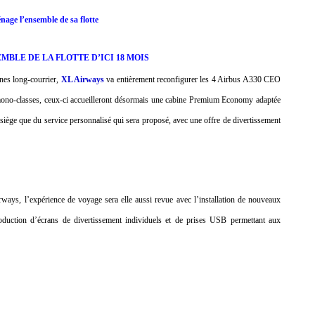
ge l’ensemble de sa flotte
BLE DE LA FLOTTE D’ICI 18 MOIS
gnes long-courrier,
XL Airways
va entièrement reconfigurer les 4 Airbus A330 CEO
i mono-classes, ceux-ci accueilleront désormais une cabine Premium Economy adaptée
 siège que du service personnalisé qui sera proposé, avec une offre de divertissement
ways, l’expérience de voyage sera elle aussi revue avec l’installation de nouveaux
roduction d’écrans de divertissement individuels et de prises USB permettant aux