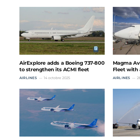
AirExplore adds a Boeing 737-800
Magma Avi
to strengthen its ACMI fleet
Fleet with
AIRLINES
14 octobre 2025
AIRLINES
2