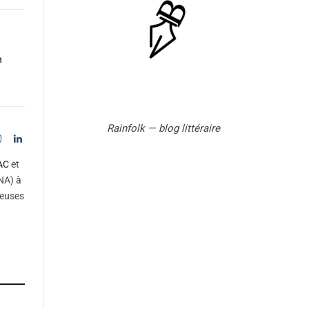
n
Rainfolk — blog littéraire
Instagram
LinkedIn
tter)
AC
et
NA) à
reuses