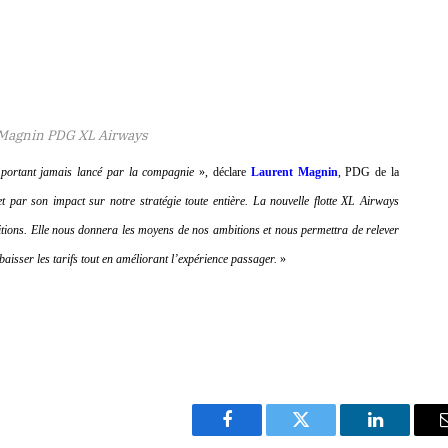
Magnin PDG XL Airways
important jamais lancé par la compagnie
», déclare
Laurent Magnin
, PDG de la
t par son impact sur notre stratégie toute entière. La nouvelle flotte XL Airways
tions. Elle nous donnera les moyens de nos ambitions
et nous permettra de relever
aisser les tarifs tout en améliorant l’expérience passager.
»
Facebook
Twitter
LinkedIn