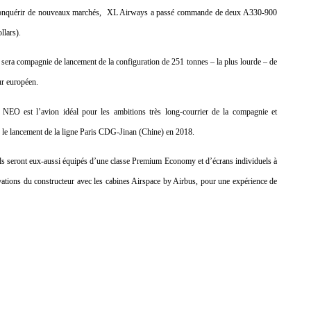
 conquérir de nouveaux marchés, XL Airways a passé commande de deux A330-900
llars).
 sera compagnie de lancement de la configuration de 251 tonnes – la plus lourde – de
ur européen.
NEO est l’avion idéal pour les ambitions très long-courrier de la compagnie et
s le lancement de la ligne Paris CDG-Jinan (Chine) en 2018.
ils seront eux-aussi équipés d’une classe Premium Economy et d’écrans individuels à
ovations du constructeur avec les cabines Airspace by Airbus, pour une expérience de