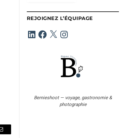
s
s
e
REJOIGNEZ L’ÉQUIPAGE
e
-
LinkedIn
Facebook
X
Instagram
m
a
i
l
Bernieshoot — voyage, gastronomie &
photographie
Email