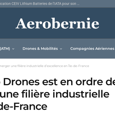
Air Canada décroche la certification CEIV Lithium Batteries de l’IATA pour son réseau de fret
 (ATM)
Drones & Mobilités
Compagnies Aériennes
rger une filière industrielle d’excellence en Île-de-France
b Drones est en ordre 
ne filière industrielle
-de-France