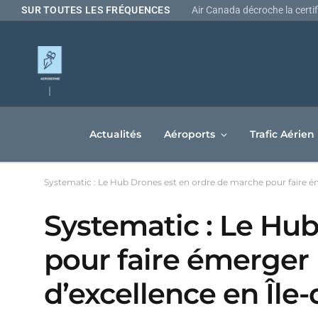
SUR TOUTES LES FRÉQUENCES
Actualités
Aéroports
Trafic Aérien
Systematic : Le Hub Drones est en ordre de marche pour faire éme
Systematic : Le Hu
pour faire émerger u
d’excellence en Île