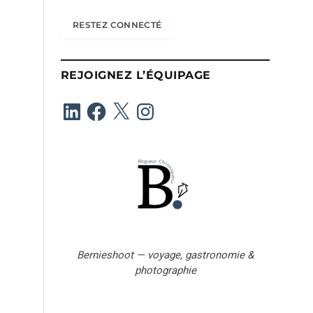
r
e
RESTEZ CONNECTÉ
s
s
e
REJOIGNEZ L’ÉQUIPAGE
e
-
LinkedIn
Facebook
X
Instagram
m
a
i
l
Bernieshoot — voyage, gastronomie &
photographie