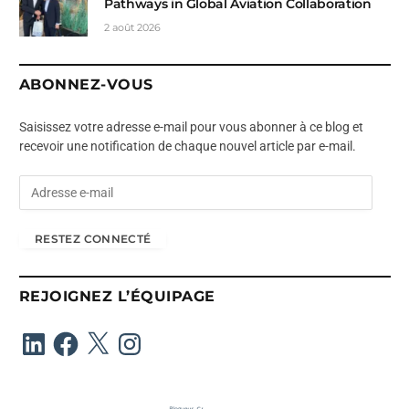
Pathways in Global Aviation Collaboration
2 août 2026
ABONNEZ-VOUS
Saisissez votre adresse e-mail pour vous abonner à ce blog et
recevoir une notification de chaque nouvel article par e-mail.
A
d
r
RESTEZ CONNECTÉ
e
s
s
REJOIGNEZ L’ÉQUIPAGE
e
e
LinkedIn
Facebook
X
Instagram
-
m
a
i