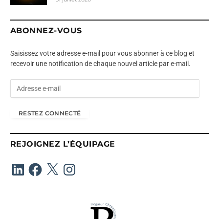
ABONNEZ-VOUS
Saisissez votre adresse e-mail pour vous abonner à ce blog et
recevoir une notification de chaque nouvel article par e-mail.
A
d
r
RESTEZ CONNECTÉ
e
s
s
REJOIGNEZ L’ÉQUIPAGE
e
e
LinkedIn
Facebook
X
Instagram
-
m
a
i
l