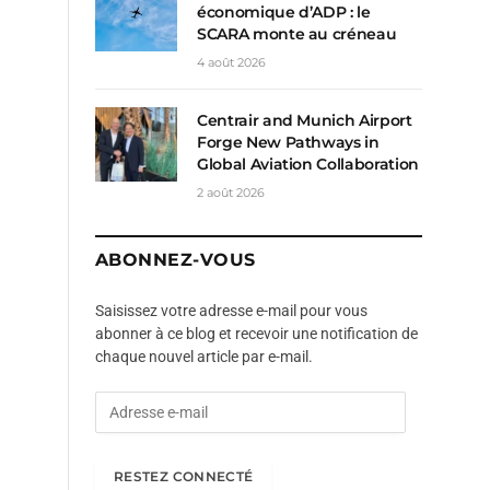
économique d’ADP : le
SCARA monte au créneau
4 août 2026
Centrair and Munich Airport
Forge New Pathways in
Global Aviation Collaboration
2 août 2026
ABONNEZ-VOUS
Saisissez votre adresse e-mail pour vous
abonner à ce blog et recevoir une notification de
chaque nouvel article par e-mail.
A
d
r
e
RESTEZ CONNECTÉ