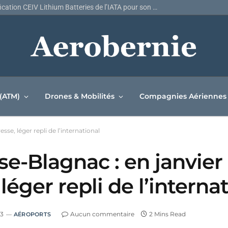
Air Canada décroche la certification CEIV Lithium Batteries de l’IATA pour son réseau de fret
 (ATM)
Drones & Mobilités
Compagnies Aériennes
sse, léger repli de l’international
-Blagnac : en janvier l
léger repli de l’interna
23
Aucun commentaire
2 Mins Read
AÉROPORTS