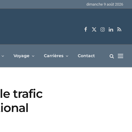
dimanche 9 août 2026
Facebook
X
Instagram
LinkedIn
RSS
(Twitter)
Voyage
Carrières
Contact
e trafic
tional