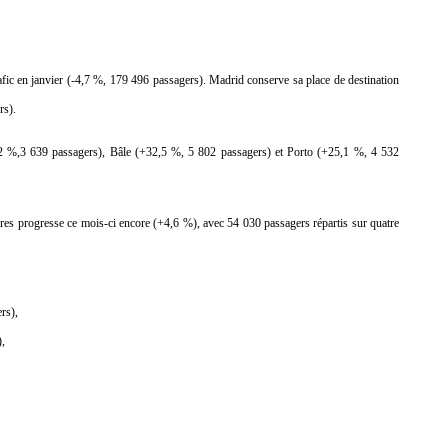
afic en janvier (-4,7 %, 179 496 passagers). Madrid conserve sa place de destination
rs).
0,2 %,3 639 passagers), Bâle (+32,5 %, 5 802 passagers) et Porto (+25,1 %, 4 532
res progresse ce mois-ci encore (+4,6 %), avec 54 030 passagers répartis sur quatre
rs),
),