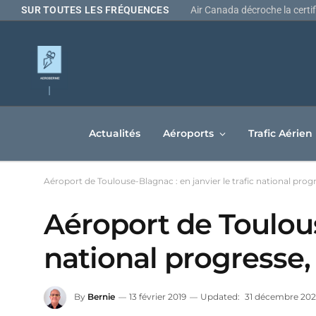
SUR TOUTES LES FRÉQUENCES
Actualités
Aéroports
Trafic Aérien
Aéroport de Toulouse-Blagnac : en janvier le trafic national progre
Aéroport de Toulouse
national progresse, 
By
Bernie
13 février 2019
Updated:
31 décembre 20