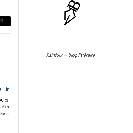
Email
Rainfolk — blog littéraire
Instagram
LinkedIn
tter)
AC
et
NA) à
reuses