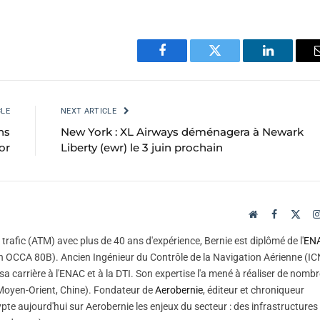
Facebook
Twitter
LinkedIn
CLE
NEXT ARTICLE
ns
New York : XL Airways déménagera à Newark
or
Liberty (ewr) le 3 juin prochain
Website
Facebook
X
(Twi
trafic (ATM) avec plus de 40 ans d'expérience, Bernie est diplômé de l'
EN
 OCCA 80B). Ancien Ingénieur du Contrôle de la Navigation Aérienne (IC
sa carrière à l'ENAC et à la DTI. Son expertise l'a mené à réaliser de nomb
, Moyen-Orient, Chine). Fondateur de
Aerobernie
, éditeur et chroniqueur
pte aujourd'hui sur Aerobernie les enjeux du secteur : des infrastructures