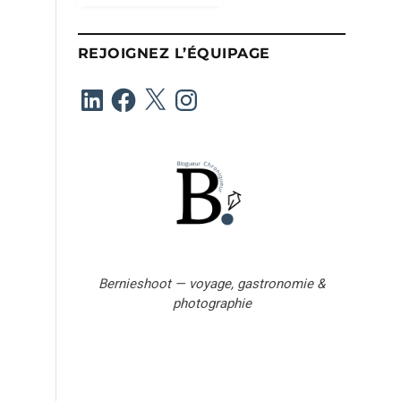
s
s
e
REJOIGNEZ L’ÉQUIPAGE
e
-
LinkedIn
Facebook
X
Instagram
m
a
i
l
Bernieshoot — voyage, gastronomie &
photographie