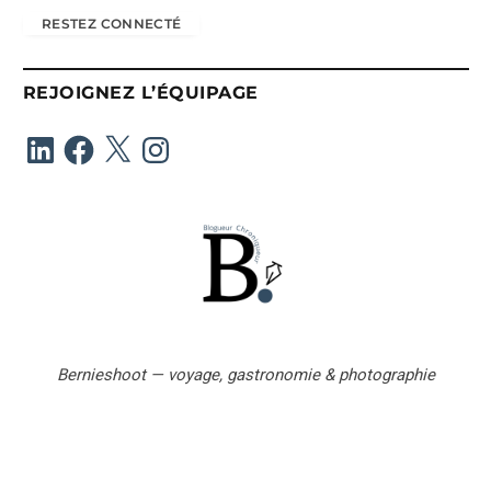
r
RESTEZ CONNECTÉ
e
s
s
REJOIGNEZ L’ÉQUIPAGE
e
e
LinkedIn
Facebook
X
Instagram
-
m
a
i
l
Bernieshoot — voyage, gastronomie & photographie