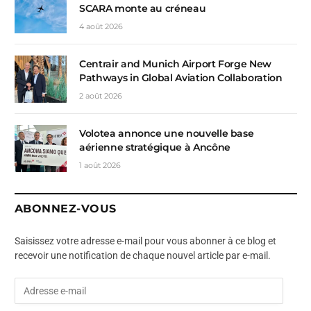
SCARA monte au créneau
4 août 2026
Centrair and Munich Airport Forge New
Pathways in Global Aviation Collaboration
2 août 2026
Volotea annonce une nouvelle base
aérienne stratégique à Ancône
1 août 2026
ABONNEZ-VOUS
Saisissez votre adresse e-mail pour vous abonner à ce blog et
recevoir une notification de chaque nouvel article par e-mail.
A
d