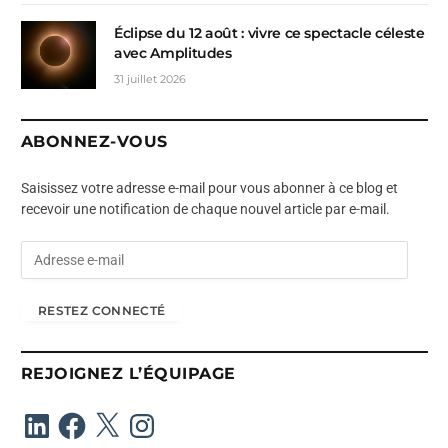
Éclipse du 12 août : vivre ce spectacle céleste
avec Amplitudes
31 juillet 2026
ABONNEZ-VOUS
Saisissez votre adresse e-mail pour vous abonner à ce blog et
recevoir une notification de chaque nouvel article par e-mail.
A
d
r
RESTEZ CONNECTÉ
e
s
s
REJOIGNEZ L’ÉQUIPAGE
e
e
LinkedIn
Facebook
X
Instagram
-
m