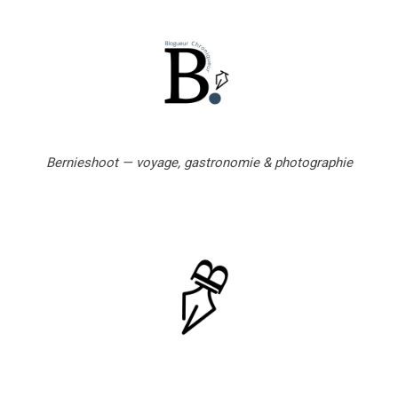
a
i
l
Bernieshoot — voyage, gastronomie & photographie