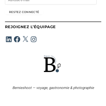
d
r
RESTEZ CONNECTÉ
e
s
s
REJOIGNEZ L’ÉQUIPAGE
e
e
LinkedIn
Facebook
X
Instagram
-
m
a
i
l
Bernieshoot — voyage, gastronomie & photographie