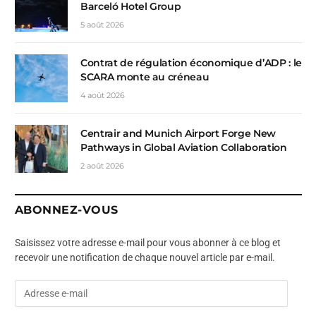
Barceló Hotel Group
5 août 2026
Contrat de régulation économique d’ADP : le
SCARA monte au créneau
4 août 2026
Centrair and Munich Airport Forge New
Pathways in Global Aviation Collaboration
2 août 2026
ABONNEZ-VOUS
Saisissez votre adresse e-mail pour vous abonner à ce blog et
recevoir une notification de chaque nouvel article par e-mail.
A
d