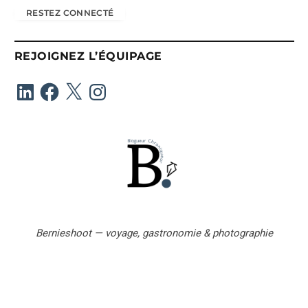
r
RESTEZ CONNECTÉ
e
s
s
REJOIGNEZ L’ÉQUIPAGE
e
e
LinkedIn
Facebook
X
Instagram
-
m
a
i
l
Bernieshoot — voyage, gastronomie & photographie