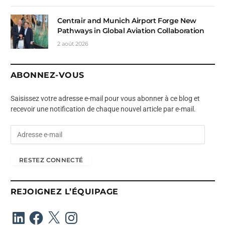
Centrair and Munich Airport Forge New
Pathways in Global Aviation Collaboration
2 août 2026
ABONNEZ-VOUS
Saisissez votre adresse e-mail pour vous abonner à ce blog et
recevoir une notification de chaque nouvel article par e-mail.
A
d
r
RESTEZ CONNECTÉ
e
s
s
REJOIGNEZ L’ÉQUIPAGE
e
e
LinkedIn
Facebook
X
Instagram
-
m