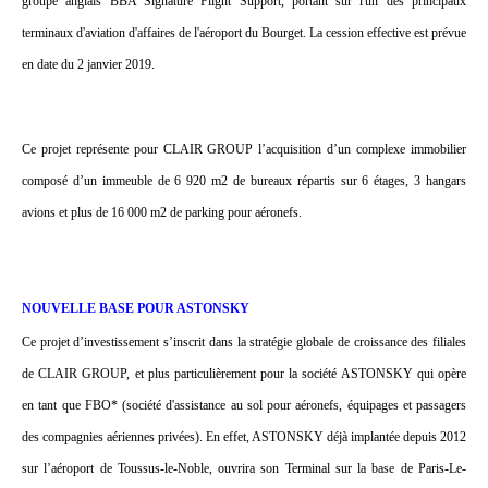
groupe anglais BBA Signature Flight Support, portant sur l'un des principaux
terminaux d'aviation d'affaires de l'aéroport du Bourget. La cession effective est prévue
en date du 2 janvier 2019.
Ce projet représente pour CLAIR GROUP l’acquisition d’un complexe immobilier
composé d’un immeuble de 6 920 m2 de bureaux répartis sur 6 étages, 3 hangars
avions et plus de 16 000 m2 de parking pour aéronefs.
NOUVELLE BASE POUR ASTONSKY
Ce projet d’investissement s’inscrit dans la stratégie globale de croissance des filiales
de CLAIR GROUP, et plus particulièrement pour la société ASTONSKY qui opère
en tant que FBO* (société d'assistance au sol pour aéronefs, équipages et passagers
des compagnies aériennes privées). En effet, ASTONSKY déjà implantée depuis 2012
sur l’aéroport de Toussus-le-Noble, ouvrira son Terminal sur la base de Paris-Le-