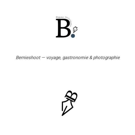
a
i
l
Bernieshoot — voyage, gastronomie & photographie