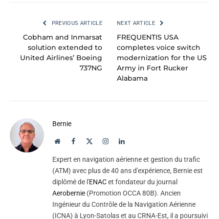
PREVIOUS ARTICLE
NEXT ARTICLE
Cobham and Inmarsat
FREQUENTIS USA
solution extended to
completes voice switch
United Airlines’ Boeing
modernization for the US
737NG
Army in Fort Rucker
Alabama
Bernie
Website
Facebook
X
Instagram
LinkedIn
(Twitter)
Expert en navigation aérienne et gestion du trafic
(ATM) avec plus de 40 ans d'expérience, Bernie est
diplômé de l'
ENAC
et fondateur du journal
Aerobernie
(Promotion OCCA 80B). Ancien
Ingénieur du Contrôle de la Navigation Aérienne
(ICNA) à Lyon-Satolas et au CRNA-Est, il a poursuivi