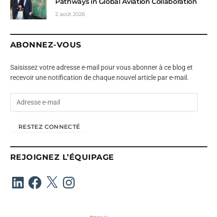
Pathways in Global Aviation Collaboration
2 août 2026
ABONNEZ-VOUS
Saisissez votre adresse e-mail pour vous abonner à ce blog et
recevoir une notification de chaque nouvel article par e-mail.
A
d
r
RESTEZ CONNECTÉ
e
s
s
REJOIGNEZ L’ÉQUIPAGE
e
e
LinkedIn
Facebook
X
Instagram
-
m
a
i